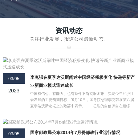
资讯动态
关注行业发展，报道公司最新动态。
李克强在夏季达沃斯阐述中国经济积极变化 快递等新产
03/05
业新商业模式迅速成长
2023
中国有信心、有能力、也有条件不断克服困难，实现今年经济社
会发展的主要预期目标。”9月10日，国务院总理李克强在第八届
夏季达沃斯论坛上的致辞中表示。 总理的自信源自在错综复
杂的世界经济形势和中国经济下行压力加大背景下“中国经济的积
极变化”。李克强说，中国经济的积极变化，不仅表现在就业增加
和居民 收入增长上，也体现在结构优化上。简政放权加上“定向
减
国家邮政局公布2014年7月份邮政行业运行情况
03/05