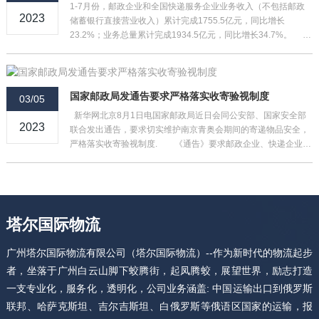
1-7月份，邮政企业和全国快递服务企业业务收入（不包括邮政
2023
储蓄银行直接营业收入）累计完成1755.5亿元，同比增长
23.2%；业务总量累计完成1934.5亿元，同比增长34.7%。
7月份，全行业业务收入完成250.9亿元，同比增长25.7%；业务
总量完成292.5亿元，同比增长32.6%。
国家邮政局发通告要求严格落实收寄验视制度
03/05
新华网北京8月1日电国家邮政局近日会同公安部、国家安全部
2023
联合发出通告，要求切实维护南京青奥会期间的寄递物品安全，
严格落实收寄验视制度. 《通告》要求邮政企业、快递企业严
格执行关于禁止、限制寄递物品的规定，严格落实收寄验视制
度。对用户交寄的除信件以外的邮件、快件，寄递企业要当面验
视 内件，确认安全并加盖收寄验视戳记后方可收寄；对国家
塔尔国际物流
广州塔尔国际物流有限公司（塔尔国际物流）--作为新时代的物流起步
者，坐落于广州白云山脚下蛟腾街，起凤腾蛟，展望世界，励志打造
一支专业化，服务化，透明化，公司业务涵盖: 中国运输出口到俄罗斯
联邦、哈萨克斯坦、吉尔吉斯坦、白俄罗斯等俄语区国家的运输，报