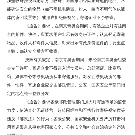
加盖收寄验视戳记后方可收寄；对国家明令禁止寄递的物品、不
能确认安全的物品（如不明机电装置、粉末、装有不明气体或液
体的密闭装置等） 或用户拒绝验视的，寄递企业不予收寄。
《通告》要求，在南京青奥会期间，寄递企业对寄往南
京的邮件、快件，应要求用户出示有效身份证件，认真登记寄递
物品、收件人和寄件人信息。对未出示有效身份证件的，要重点
查验，确认安全后方可收寄。
按照有关规定，南京青奥会期间，未经南京青奥会组委
会专门许可，寄递企业不得进入运动员村、总部酒店、比赛场
馆、媒体中心等涉奥场所从事寄递服务。对发往涉奥场所的邮
件、快件，寄递企业应交由邮政管理、公安、国家安全等部门指
定的地点统一签收分发。
《通告》要求各级邮政管理部门加大对寄递市场的监管
力度，依法查处无证经营、超范围经营和不执行收寄验视制度等
违反《邮政法》的行为；各级公安、国家安全机关要严厉打击利
用寄递渠道从事危害国家安全、公共安全和社会政治稳定的违法